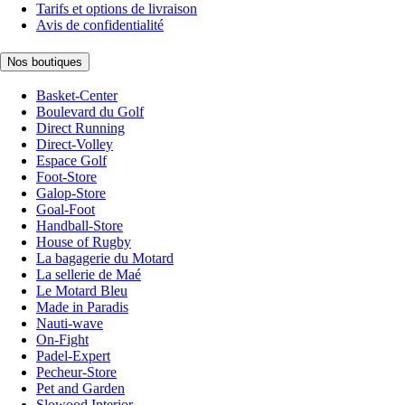
Tarifs et options de livraison
Avis de confidentialité
Nos boutiques
Basket-Center
Boulevard du Golf
Direct Running
Direct-Volley
Espace Golf
Foot-Store
Galop-Store
Goal-Foot
Handball-Store
House of Rugby
La bagagerie du Motard
La sellerie de Maé
Le Motard Bleu
Made in Paradis
Nauti-wave
On-Fight
Padel-Expert
Pecheur-Store
Pet and Garden
Slowood Interior