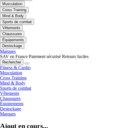
Musculation
Cross Training
Mind & Body
Sports de combat
Vêtements
Chaussures
Équipements
Destockage
Marques
SAV en France
Paiement sécurisé
Retours faciles
Rechercher
Fitness & Cardio
Musculation
Cross Training
Mind & Body
Sports de combat
Vêtements
Chaussures
Équipements
Destockage
Marques
Ajout en cours...