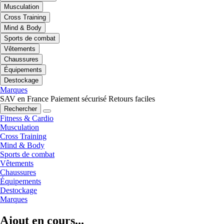
Musculation
Cross Training
Mind & Body
Sports de combat
Vêtements
Chaussures
Équipements
Destockage
Marques
SAV en France
Paiement sécurisé
Retours faciles
Rechercher
Fitness & Cardio
Musculation
Cross Training
Mind & Body
Sports de combat
Vêtements
Chaussures
Équipements
Destockage
Marques
Ajout en cours...