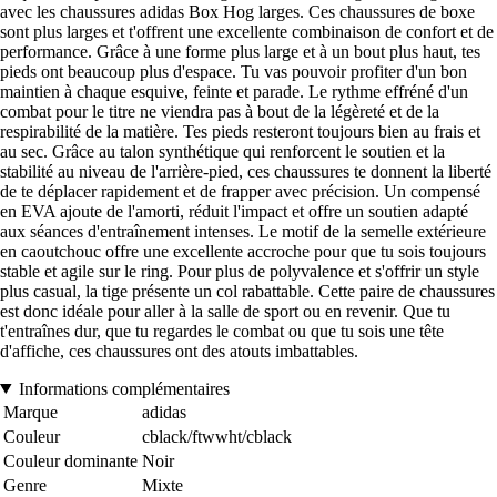
avec les chaussures adidas Box Hog larges. Ces chaussures de boxe
sont plus larges et t'offrent une excellente combinaison de confort et de
performance. Grâce à une forme plus large et à un bout plus haut, tes
pieds ont beaucoup plus d'espace. Tu vas pouvoir profiter d'un bon
maintien à chaque esquive, feinte et parade. Le rythme effréné d'un
combat pour le titre ne viendra pas à bout de la légèreté et de la
respirabilité de la matière. Tes pieds resteront toujours bien au frais et
au sec. Grâce au talon synthétique qui renforcent le soutien et la
stabilité au niveau de l'arrière-pied, ces chaussures te donnent la liberté
de te déplacer rapidement et de frapper avec précision. Un compensé
en EVA ajoute de l'amorti, réduit l'impact et offre un soutien adapté
aux séances d'entraînement intenses. Le motif de la semelle extérieure
en caoutchouc offre une excellente accroche pour que tu sois toujours
stable et agile sur le ring. Pour plus de polyvalence et s'offrir un style
plus casual, la tige présente un col rabattable. Cette paire de chaussures
est donc idéale pour aller à la salle de sport ou en revenir. Que tu
t'entraînes dur, que tu regardes le combat ou que tu sois une tête
d'affiche, ces chaussures ont des atouts imbattables.
Informations complémentaires
Marque
adidas
Couleur
cblack/ftwwht/cblack
Couleur dominante
Noir
Genre
Mixte