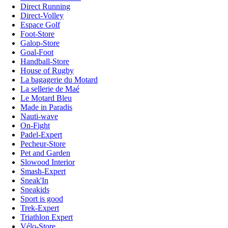
Direct Running
Direct-Volley
Espace Golf
Foot-Store
Galop-Store
Goal-Foot
Handball-Store
House of Rugby
La bagagerie du Motard
La sellerie de Maé
Le Motard Bleu
Made in Paradis
Nauti-wave
On-Fight
Padel-Expert
Pecheur-Store
Pet and Garden
Slowood Interior
Smash-Expert
Sneak'In
Sneakids
Sport is good
Trek-Expert
Triathlon Expert
Vélo-Store