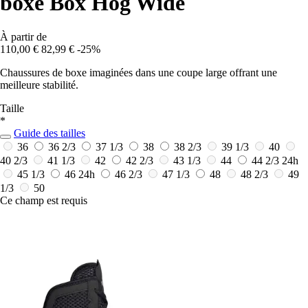
boxe Box Hog Wide
À partir de
110,00 €
82,99 €
-25%
Chaussures de boxe imaginées dans une coupe large offrant une
meilleure stabilité.
Taille
*
Guide des tailles
36
36 2/3
37 1/3
38
38 2/3
39 1/3
40
40 2/3
41 1/3
42
42 2/3
43 1/3
44
44 2/3
24h
45 1/3
46
24h
46 2/3
47 1/3
48
48 2/3
49
1/3
50
Ce champ est requis