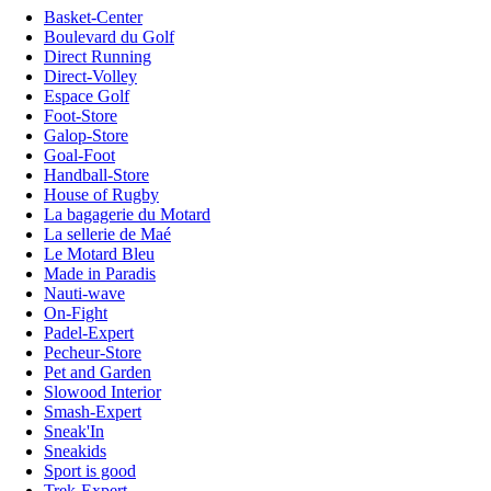
Basket-Center
Boulevard du Golf
Direct Running
Direct-Volley
Espace Golf
Foot-Store
Galop-Store
Goal-Foot
Handball-Store
House of Rugby
La bagagerie du Motard
La sellerie de Maé
Le Motard Bleu
Made in Paradis
Nauti-wave
On-Fight
Padel-Expert
Pecheur-Store
Pet and Garden
Slowood Interior
Smash-Expert
Sneak'In
Sneakids
Sport is good
Trek-Expert