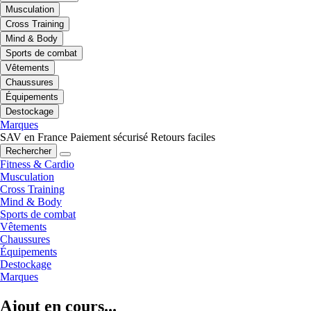
Musculation
Cross Training
Mind & Body
Sports de combat
Vêtements
Chaussures
Équipements
Destockage
Marques
SAV en France
Paiement sécurisé
Retours faciles
Rechercher
Fitness & Cardio
Musculation
Cross Training
Mind & Body
Sports de combat
Vêtements
Chaussures
Équipements
Destockage
Marques
Ajout en cours...