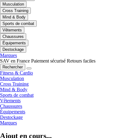
Musculation
Cross Training
Mind & Body
Sports de combat
Vêtements
Chaussures
Équipements
Destockage
Marques
SAV en France
Paiement sécurisé
Retours faciles
Rechercher
Fitness & Cardio
Musculation
Cross Training
Mind & Body
Sports de combat
Vêtements
Chaussures
Équipements
Destockage
Marques
Ajout en cours...