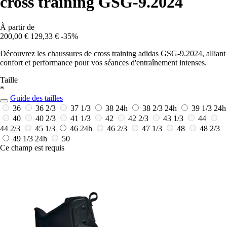
cross training GSG-9.2024
À partir de
200,00 €
129,33 €
-35%
Découvrez les chaussures de cross training adidas GSG-9.2024, alliant
confort et performance pour vos séances d'entraînement intenses.
Taille
*
Guide des tailles
36
36 2/3
37 1/3
38
24h
38 2/3
24h
39 1/3
24h
40
40 2/3
41 1/3
42
42 2/3
43 1/3
44
44 2/3
45 1/3
46
24h
46 2/3
47 1/3
48
48 2/3
49 1/3
24h
50
Ce champ est requis