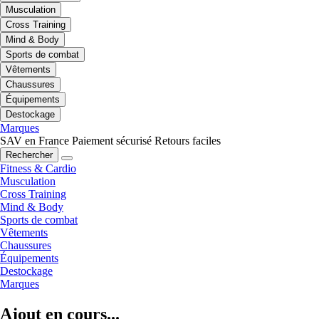
Musculation
Cross Training
Mind & Body
Sports de combat
Vêtements
Chaussures
Équipements
Destockage
Marques
SAV en France
Paiement sécurisé
Retours faciles
Rechercher
Fitness & Cardio
Musculation
Cross Training
Mind & Body
Sports de combat
Vêtements
Chaussures
Équipements
Destockage
Marques
Ajout en cours...