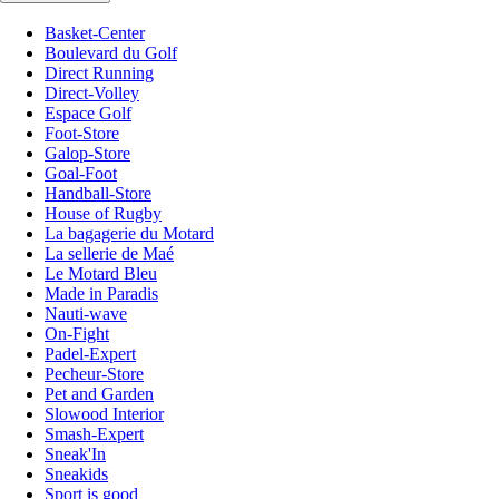
Basket-Center
Boulevard du Golf
Direct Running
Direct-Volley
Espace Golf
Foot-Store
Galop-Store
Goal-Foot
Handball-Store
House of Rugby
La bagagerie du Motard
La sellerie de Maé
Le Motard Bleu
Made in Paradis
Nauti-wave
On-Fight
Padel-Expert
Pecheur-Store
Pet and Garden
Slowood Interior
Smash-Expert
Sneak'In
Sneakids
Sport is good