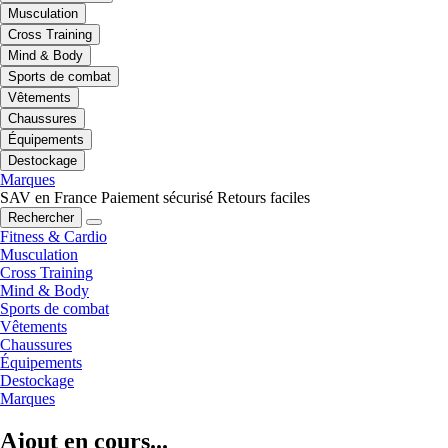
Musculation
Cross Training
Mind & Body
Sports de combat
Vêtements
Chaussures
Équipements
Destockage
Marques
SAV en France
Paiement sécurisé
Retours faciles
Rechercher
Fitness & Cardio
Musculation
Cross Training
Mind & Body
Sports de combat
Vêtements
Chaussures
Équipements
Destockage
Marques
Ajout en cours...