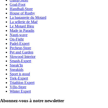
Galop-Store
Goal-Foot
Handball-Store
House of Rugby
La bagagerie du Motard
La sellerie de Maé
Le Motard Bleu
Made in Paradis
Nauti-wave
On-Fight
Padel-Expert
Pecheur-Store
Pet and Garden
Slowood Interior
Smash-Expert
Sneak'In
Sneakids
Sport is good
Trek-Expert
Triathlon Expert
Vélo-Store
Winter Expert
Abonnez-vous à notre newsletter