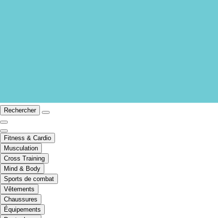
Rechercher
Fitness & Cardio
Musculation
Cross Training
Mind & Body
Sports de combat
Vêtements
Chaussures
Équipements