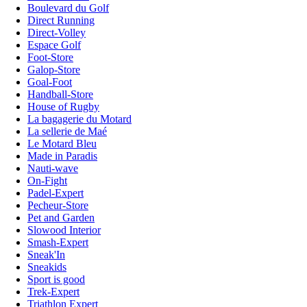
Boulevard du Golf
Direct Running
Direct-Volley
Espace Golf
Foot-Store
Galop-Store
Goal-Foot
Handball-Store
House of Rugby
La bagagerie du Motard
La sellerie de Maé
Le Motard Bleu
Made in Paradis
Nauti-wave
On-Fight
Padel-Expert
Pecheur-Store
Pet and Garden
Slowood Interior
Smash-Expert
Sneak'In
Sneakids
Sport is good
Trek-Expert
Triathlon Expert