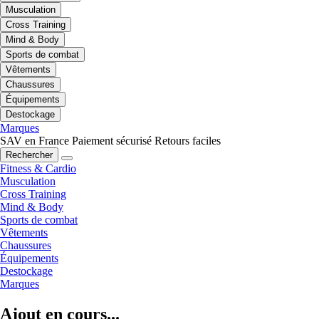
Musculation
Cross Training
Mind & Body
Sports de combat
Vêtements
Chaussures
Équipements
Destockage
Marques
SAV en France
Paiement sécurisé
Retours faciles
Rechercher
Fitness & Cardio
Musculation
Cross Training
Mind & Body
Sports de combat
Vêtements
Chaussures
Équipements
Destockage
Marques
Ajout en cours...