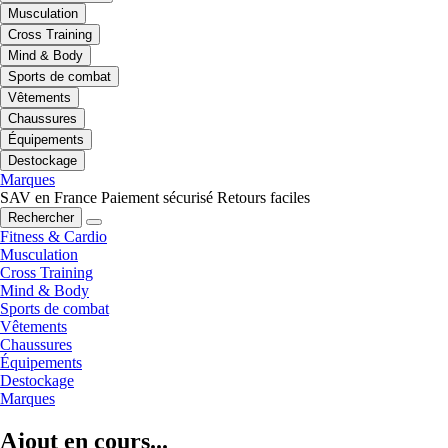
Musculation
Cross Training
Mind & Body
Sports de combat
Vêtements
Chaussures
Équipements
Destockage
Marques
SAV en France
Paiement sécurisé
Retours faciles
Rechercher
Fitness & Cardio
Musculation
Cross Training
Mind & Body
Sports de combat
Vêtements
Chaussures
Équipements
Destockage
Marques
Ajout en cours...