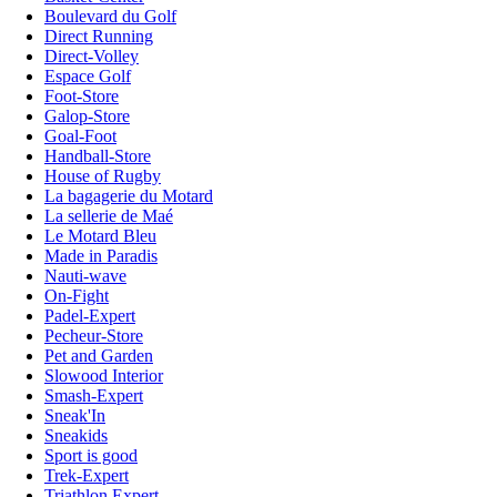
Boulevard du Golf
Direct Running
Direct-Volley
Espace Golf
Foot-Store
Galop-Store
Goal-Foot
Handball-Store
House of Rugby
La bagagerie du Motard
La sellerie de Maé
Le Motard Bleu
Made in Paradis
Nauti-wave
On-Fight
Padel-Expert
Pecheur-Store
Pet and Garden
Slowood Interior
Smash-Expert
Sneak'In
Sneakids
Sport is good
Trek-Expert
Triathlon Expert