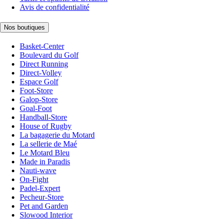
Avis de confidentialité
Nos boutiques
Basket-Center
Boulevard du Golf
Direct Running
Direct-Volley
Espace Golf
Foot-Store
Galop-Store
Goal-Foot
Handball-Store
House of Rugby
La bagagerie du Motard
La sellerie de Maé
Le Motard Bleu
Made in Paradis
Nauti-wave
On-Fight
Padel-Expert
Pecheur-Store
Pet and Garden
Slowood Interior