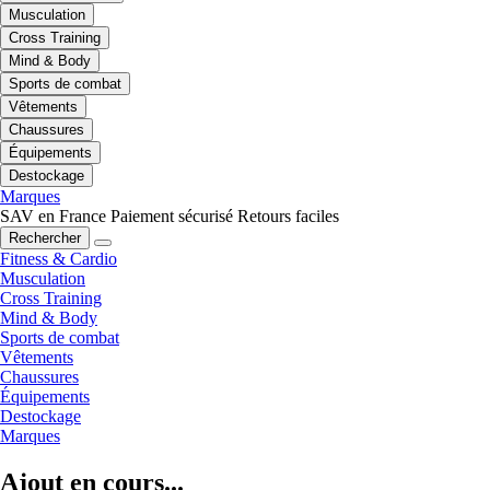
Musculation
Cross Training
Mind & Body
Sports de combat
Vêtements
Chaussures
Équipements
Destockage
Marques
SAV en France
Paiement sécurisé
Retours faciles
Rechercher
Fitness & Cardio
Musculation
Cross Training
Mind & Body
Sports de combat
Vêtements
Chaussures
Équipements
Destockage
Marques
Ajout en cours...