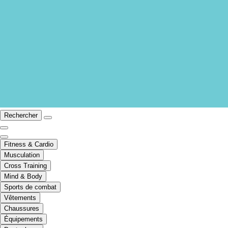
Rechercher
Fitness & Cardio
Musculation
Cross Training
Mind & Body
Sports de combat
Vêtements
Chaussures
Équipements