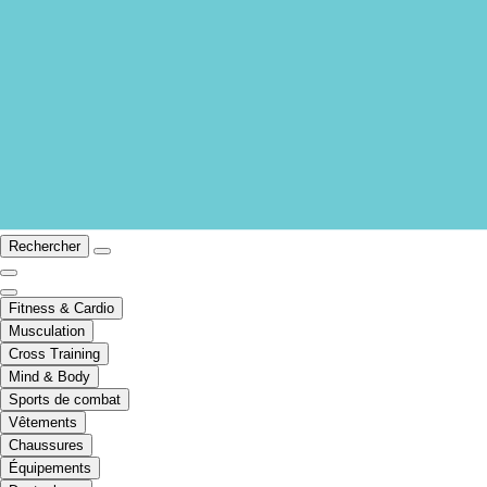
Rechercher
Fitness & Cardio
Musculation
Cross Training
Mind & Body
Sports de combat
Vêtements
Chaussures
Équipements