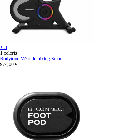
+-3
1 coloris
Bodytone
Vélo de biking Smart
974,00 €