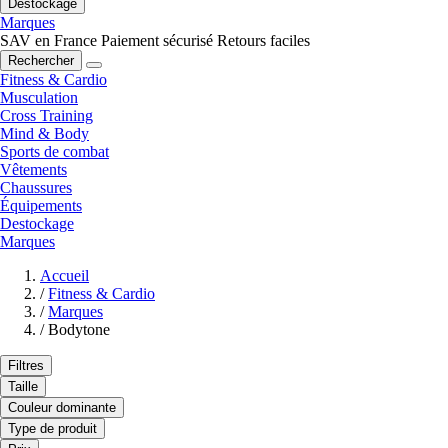
Destockage
Marques
SAV en France
Paiement sécurisé
Retours faciles
Rechercher
Fitness & Cardio
Musculation
Cross Training
Mind & Body
Sports de combat
Vêtements
Chaussures
Équipements
Destockage
Marques
Accueil
/
Fitness & Cardio
/
Marques
/
Bodytone
Filtres
Taille
Couleur dominante
Type de produit