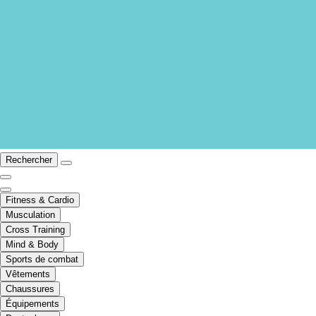
Rechercher
Fitness & Cardio
Musculation
Cross Training
Mind & Body
Sports de combat
Vêtements
Chaussures
Équipements