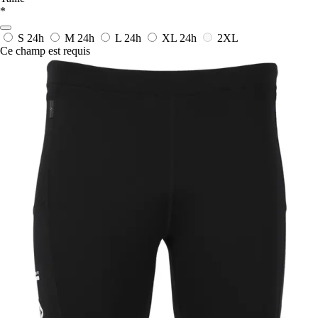
*
S
24h
M
24h
L
24h
XL
24h
2XL
Ce champ est requis