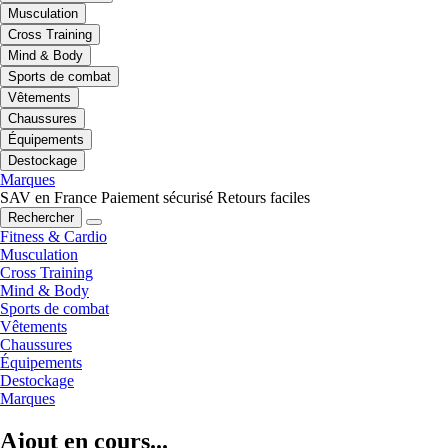
Musculation
Cross Training
Mind & Body
Sports de combat
Vêtements
Chaussures
Équipements
Destockage
Marques
SAV en France
Paiement sécurisé
Retours faciles
Rechercher
Fitness & Cardio
Musculation
Cross Training
Mind & Body
Sports de combat
Vêtements
Chaussures
Équipements
Destockage
Marques
Ajout en cours...