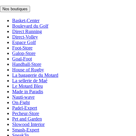
Nos boutiques
Basket-Center
Boulevard du Golf
Direct Running
Direct-Volley
Espace Golf
Foot-Store
Galop-Store
Goal-Foot
Handball-Store
House of Rugby
La bagagerie du Motard
La sellerie de Maé
Le Motard Bleu
Made in Paradis
Nauti-wave
On-Fight
Padel-Expert
Pecheur-Store
Pet and Garden
Slowood Interior
Smash-Expert
Sneak'In