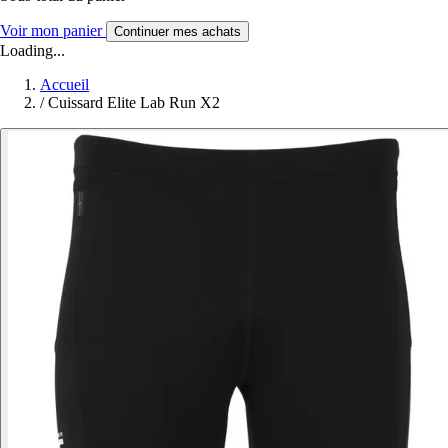
Voir mon panier
Continuer mes achats
Loading...
Accueil
/
Cuissard Elite Lab Run X2