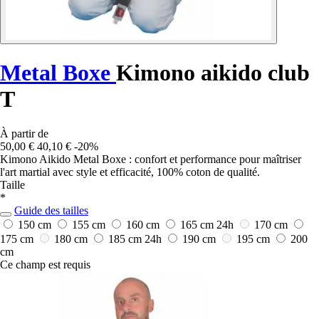
Metal Boxe
Kimono aikido club
T
À partir de
50,00 €
40,10 €
-20%
Kimono Aikido Metal Boxe : confort et performance pour maîtriser
l'art martial avec style et efficacité, 100% coton de qualité.
Taille
*
Guide des tailles
150 cm
155 cm
160 cm
165 cm
24h
170 cm
175 cm
180 cm
185 cm
24h
190 cm
195 cm
200
cm
Ce champ est requis