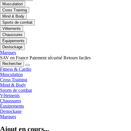
Musculation
Cross Training
Mind & Body
Sports de combat
Vêtements
Chaussures
Équipements
Destockage
Marques
SAV en France
Paiement sécurisé
Retours faciles
Rechercher
Fitness & Cardio
Musculation
Cross Training
Mind & Body
Sports de combat
Vêtements
Chaussures
Équipements
Destockage
Marques
Ajout en cours...