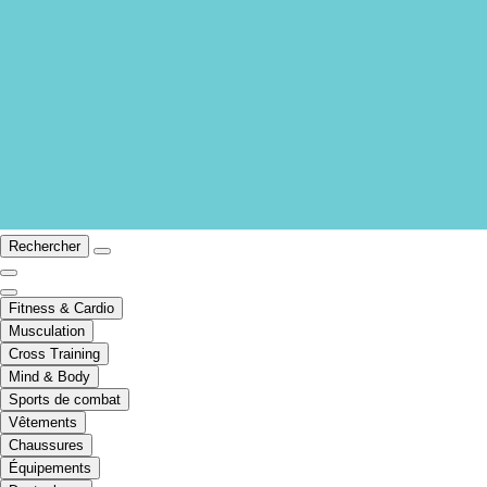
Rechercher
Fitness & Cardio
Musculation
Cross Training
Mind & Body
Sports de combat
Vêtements
Chaussures
Équipements