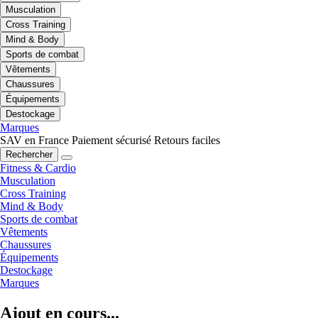
Musculation
Cross Training
Mind & Body
Sports de combat
Vêtements
Chaussures
Équipements
Destockage
Marques
SAV en France
Paiement sécurisé
Retours faciles
Rechercher
Fitness & Cardio
Musculation
Cross Training
Mind & Body
Sports de combat
Vêtements
Chaussures
Équipements
Destockage
Marques
Ajout en cours...