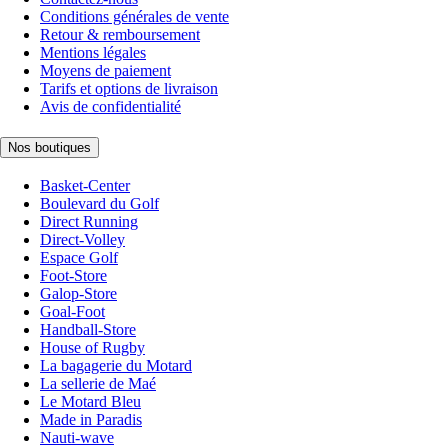
Conditions générales de vente
Retour & remboursement
Mentions légales
Moyens de paiement
Tarifs et options de livraison
Avis de confidentialité
Nos boutiques
Basket-Center
Boulevard du Golf
Direct Running
Direct-Volley
Espace Golf
Foot-Store
Galop-Store
Goal-Foot
Handball-Store
House of Rugby
La bagagerie du Motard
La sellerie de Maé
Le Motard Bleu
Made in Paradis
Nauti-wave