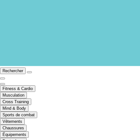
Rechercher
Fitness & Cardio
Musculation
Cross Training
Mind & Body
Sports de combat
Vêtements
Chaussures
Équipements