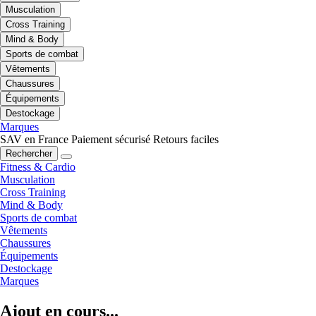
Musculation
Cross Training
Mind & Body
Sports de combat
Vêtements
Chaussures
Équipements
Destockage
Marques
SAV en France
Paiement sécurisé
Retours faciles
Rechercher
Fitness & Cardio
Musculation
Cross Training
Mind & Body
Sports de combat
Vêtements
Chaussures
Équipements
Destockage
Marques
Ajout en cours...