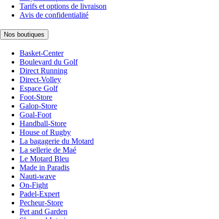
Tarifs et options de livraison
Avis de confidentialité
Nos boutiques
Basket-Center
Boulevard du Golf
Direct Running
Direct-Volley
Espace Golf
Foot-Store
Galop-Store
Goal-Foot
Handball-Store
House of Rugby
La bagagerie du Motard
La sellerie de Maé
Le Motard Bleu
Made in Paradis
Nauti-wave
On-Fight
Padel-Expert
Pecheur-Store
Pet and Garden