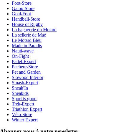
Foot-Store
Galop-Store
Goal-Foot
Handball-Store
House of Rugby
La bagagerie du Motard
La sellerie de Maé
Le Motard Bleu
Made in Paradis
Nauti-wave
On-Fight
Padel-Expert
Pecheur-Store
Pet and Garden
Slowood Interior
Smash-Expert
Sneak'In
Sneakids
Sport is good
Trek-Expert
Triathlon Expert
Vélo-Store
Winter Expert
Abonnez-vous à notre newsletter