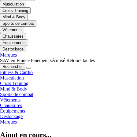
Musculation
Cross Training
Mind & Body
Sports de combat
Vêtements
Chaussures
Équipements
Destockage
Marques
SAV en France
Paiement sécurisé
Retours faciles
Rechercher
Fitness & Cardio
Musculation
Cross Training
Mind & Body
Sports de combat
Vêtements
Chaussures
Équipements
Destockage
Marques
Ajout en cours...