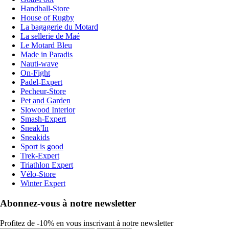
Handball-Store
House of Rugby
La bagagerie du Motard
La sellerie de Maé
Le Motard Bleu
Made in Paradis
Nauti-wave
On-Fight
Padel-Expert
Pecheur-Store
Pet and Garden
Slowood Interior
Smash-Expert
Sneak'In
Sneakids
Sport is good
Trek-Expert
Triathlon Expert
Vélo-Store
Winter Expert
Abonnez-vous à notre newsletter
Profitez de -10% en vous inscrivant à notre newsletter