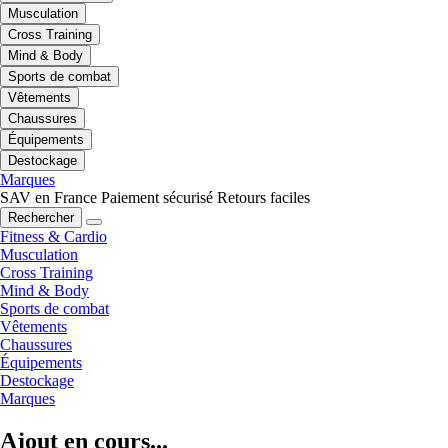
Musculation
Cross Training
Mind & Body
Sports de combat
Vêtements
Chaussures
Équipements
Destockage
Marques
SAV en France
Paiement sécurisé
Retours faciles
Rechercher
Fitness & Cardio
Musculation
Cross Training
Mind & Body
Sports de combat
Vêtements
Chaussures
Équipements
Destockage
Marques
Ajout en cours...