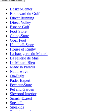
Basket-Center
Boulevard du Golf
Direct Running
Direct-Volley
Espace Golf
Foot-Store
Galop-Store
Goal-Foot
Handball-Store
House of Rugby
La bagagerie du Motard
La sellerie de Maé
Le Motard Bleu
Made in Paradis
Nauti-wave
On-Fight
Padel-Expert
Pecheur-Store
Pet and Garden
Slowood Interior
Smash-Expert
Sneak'In
Sneakids