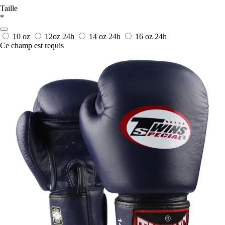
Taille
*
10 oz
12oz
24h
14 oz
24h
16 oz
24h
Ce champ est requis