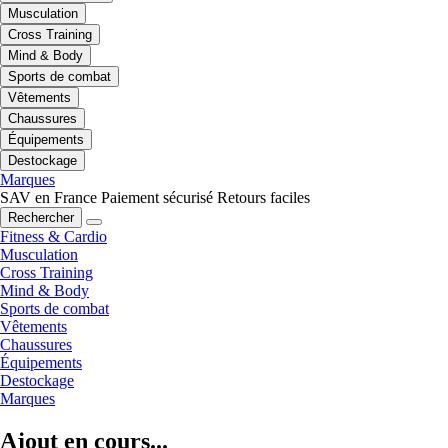
Musculation
Cross Training
Mind & Body
Sports de combat
Vêtements
Chaussures
Équipements
Destockage
Marques
SAV en France
Paiement sécurisé
Retours faciles
Rechercher
Fitness & Cardio
Musculation
Cross Training
Mind & Body
Sports de combat
Vêtements
Chaussures
Équipements
Destockage
Marques
Ajout en cours...