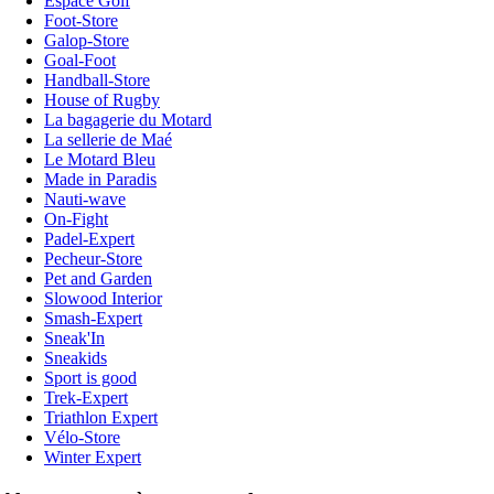
Espace Golf
Foot-Store
Galop-Store
Goal-Foot
Handball-Store
House of Rugby
La bagagerie du Motard
La sellerie de Maé
Le Motard Bleu
Made in Paradis
Nauti-wave
On-Fight
Padel-Expert
Pecheur-Store
Pet and Garden
Slowood Interior
Smash-Expert
Sneak'In
Sneakids
Sport is good
Trek-Expert
Triathlon Expert
Vélo-Store
Winter Expert