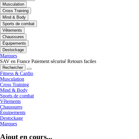
Musculation
Cross Training
Mind & Body
Sports de combat
Vêtements
Chaussures
Équipements
Destockage
Marques
SAV en France
Paiement sécurisé
Retours faciles
Rechercher
Fitness & Cardio
Musculation
Cross Training
Mind & Body
Sports de combat
Vêtements
Chaussures
Équipements
Destockage
Marques
Ajout en cours...