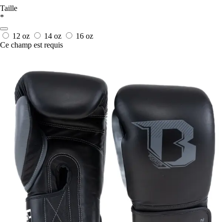
Taille
*
12 oz
14 oz
16 oz
Ce champ est requis