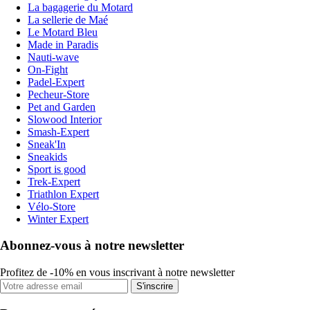
La bagagerie du Motard
La sellerie de Maé
Le Motard Bleu
Made in Paradis
Nauti-wave
On-Fight
Padel-Expert
Pecheur-Store
Pet and Garden
Slowood Interior
Smash-Expert
Sneak'In
Sneakids
Sport is good
Trek-Expert
Triathlon Expert
Vélo-Store
Winter Expert
Abonnez-vous à notre newsletter
Profitez de -10% en vous inscrivant à notre newsletter
S'inscrire