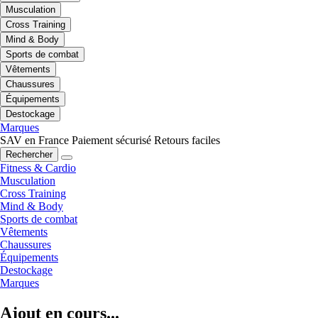
Musculation
Cross Training
Mind & Body
Sports de combat
Vêtements
Chaussures
Équipements
Destockage
Marques
SAV en France
Paiement sécurisé
Retours faciles
Rechercher
Fitness & Cardio
Musculation
Cross Training
Mind & Body
Sports de combat
Vêtements
Chaussures
Équipements
Destockage
Marques
Ajout en cours...