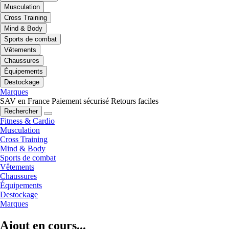
Musculation
Cross Training
Mind & Body
Sports de combat
Vêtements
Chaussures
Équipements
Destockage
Marques
SAV en France
Paiement sécurisé
Retours faciles
Rechercher
Fitness & Cardio
Musculation
Cross Training
Mind & Body
Sports de combat
Vêtements
Chaussures
Équipements
Destockage
Marques
Ajout en cours...