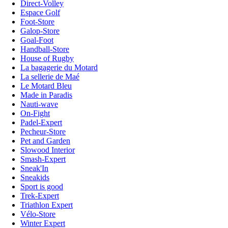
Direct-Volley
Espace Golf
Foot-Store
Galop-Store
Goal-Foot
Handball-Store
House of Rugby
La bagagerie du Motard
La sellerie de Maé
Le Motard Bleu
Made in Paradis
Nauti-wave
On-Fight
Padel-Expert
Pecheur-Store
Pet and Garden
Slowood Interior
Smash-Expert
Sneak'In
Sneakids
Sport is good
Trek-Expert
Triathlon Expert
Vélo-Store
Winter Expert