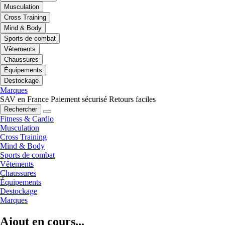
Musculation
Cross Training
Mind & Body
Sports de combat
Vêtements
Chaussures
Équipements
Destockage
Marques
SAV en France
Paiement sécurisé
Retours faciles
Rechercher
Fitness & Cardio
Musculation
Cross Training
Mind & Body
Sports de combat
Vêtements
Chaussures
Équipements
Destockage
Marques
Ajout en cours...