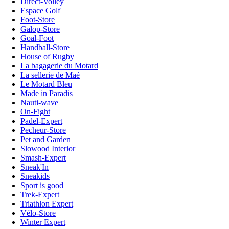
Direct-Volley
Espace Golf
Foot-Store
Galop-Store
Goal-Foot
Handball-Store
House of Rugby
La bagagerie du Motard
La sellerie de Maé
Le Motard Bleu
Made in Paradis
Nauti-wave
On-Fight
Padel-Expert
Pecheur-Store
Pet and Garden
Slowood Interior
Smash-Expert
Sneak'In
Sneakids
Sport is good
Trek-Expert
Triathlon Expert
Vélo-Store
Winter Expert