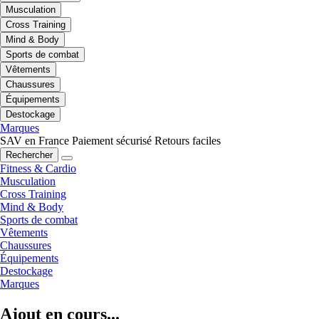
Musculation
Cross Training
Mind & Body
Sports de combat
Vêtements
Chaussures
Équipements
Destockage
Marques
SAV en France
Paiement sécurisé
Retours faciles
Rechercher
Fitness & Cardio
Musculation
Cross Training
Mind & Body
Sports de combat
Vêtements
Chaussures
Équipements
Destockage
Marques
Ajout en cours...