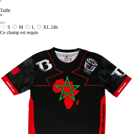
!
Taille
*
S
M
L
XL
24h
Ce champ est requis