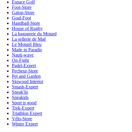
Espace Golf
Foot-Store
Galop-Store
Goal-Foot
Handball-Store
House of Rugby
La bagagerie du Motard
La sellerie de Maé
Le Motard Bleu
Made in Paradis
Nauti-wave
On-Fight
Padel-Expert
Pecheur-Store
Pet and Garden
Slowood Interior
Smash-Expert
Sneak'In
Sneakids
Sport is good
Trek-Expert
Triathlon Expert
Vélo-Store
Winter Expert