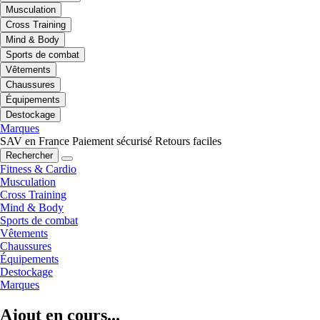
Musculation
Cross Training
Mind & Body
Sports de combat
Vêtements
Chaussures
Équipements
Destockage
Marques
SAV en France
Paiement sécurisé
Retours faciles
Rechercher
Fitness & Cardio
Musculation
Cross Training
Mind & Body
Sports de combat
Vêtements
Chaussures
Équipements
Destockage
Marques
Ajout en cours...