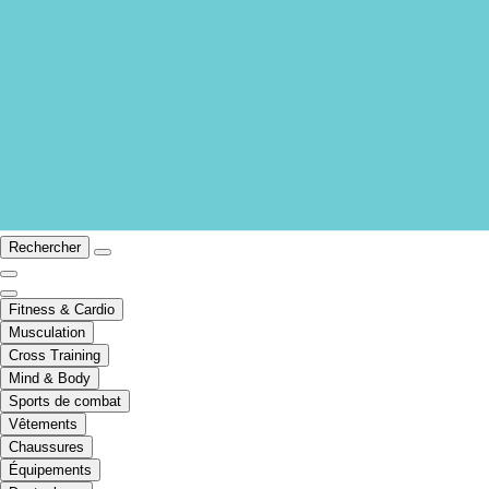
Rechercher
Fitness & Cardio
Musculation
Cross Training
Mind & Body
Sports de combat
Vêtements
Chaussures
Équipements