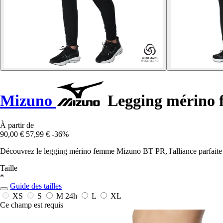
Mizuno
Legging mérino
À partir de
90,00 €
57,99 €
-36%
Découvrez le legging mérino femme Mizuno BT PR, l'alliance parfaite d
Taille
*
Guide des tailles
XS
S
M
24h
L
XL
Ce champ est requis