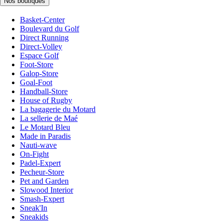
Nos boutiques
Basket-Center
Boulevard du Golf
Direct Running
Direct-Volley
Espace Golf
Foot-Store
Galop-Store
Goal-Foot
Handball-Store
House of Rugby
La bagagerie du Motard
La sellerie de Maé
Le Motard Bleu
Made in Paradis
Nauti-wave
On-Fight
Padel-Expert
Pecheur-Store
Pet and Garden
Slowood Interior
Smash-Expert
Sneak'In
Sneakids