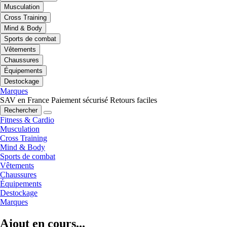
Musculation
Cross Training
Mind & Body
Sports de combat
Vêtements
Chaussures
Équipements
Destockage
Marques
SAV en France
Paiement sécurisé
Retours faciles
Rechercher
Fitness & Cardio
Musculation
Cross Training
Mind & Body
Sports de combat
Vêtements
Chaussures
Équipements
Destockage
Marques
Ajout en cours...