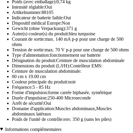
Poids (avec emballage):0,74 kg
Intensité réglable:Oui
Artikelnummer:88105
Indicateur de batterie faible:Oui
Dispositif médical Europe:Non
Gewicht (ohne Verpackung):371 g
Autre(s) couleur(s) du produit:bleu turquoise
Courant de sortie:max. 140 mA p-p pour une charge de 500
ohms
Tension de sortie:max. 70 V p-p pour une charge de 500 ohms
Type d'alimentation:fonctionnement sur batterie
Désignation du produit:Ceinture de musculation abdominale
Dimensions du produit (L/l/H):Contrôleur EMS:
Ceinture de musculation abdominale:
00 cm x 19.00 cm
Couleur principale du produit:noir
Fréquence:5 - 85 Hz
Forme d'impulsion:forme carrée biphasée, symétrique
Durée d'impulsion:250-400 Microseconde
Arrêt de sécurité:Oui
Domaine d'application:Muscles abdominaux,Muscles
abdominaux latéraux
Poids de l'unité de contrôle:env. 350 g (sans les piles)
Informations complémentaires