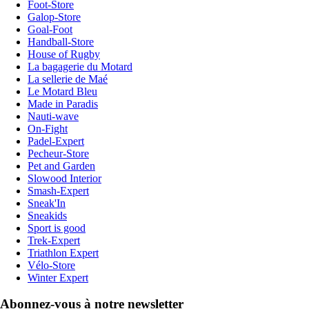
Foot-Store
Galop-Store
Goal-Foot
Handball-Store
House of Rugby
La bagagerie du Motard
La sellerie de Maé
Le Motard Bleu
Made in Paradis
Nauti-wave
On-Fight
Padel-Expert
Pecheur-Store
Pet and Garden
Slowood Interior
Smash-Expert
Sneak'In
Sneakids
Sport is good
Trek-Expert
Triathlon Expert
Vélo-Store
Winter Expert
Abonnez-vous à notre newsletter