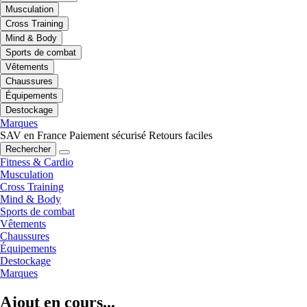
Musculation
Cross Training
Mind & Body
Sports de combat
Vêtements
Chaussures
Équipements
Destockage
Marques
SAV en France
Paiement sécurisé
Retours faciles
Rechercher
Fitness & Cardio
Musculation
Cross Training
Mind & Body
Sports de combat
Vêtements
Chaussures
Équipements
Destockage
Marques
Ajout en cours...