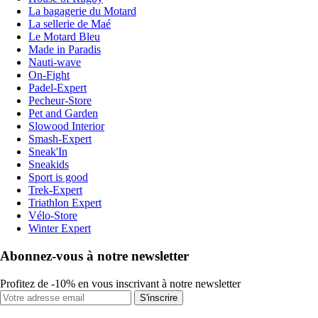
La bagagerie du Motard
La sellerie de Maé
Le Motard Bleu
Made in Paradis
Nauti-wave
On-Fight
Padel-Expert
Pecheur-Store
Pet and Garden
Slowood Interior
Smash-Expert
Sneak'In
Sneakids
Sport is good
Trek-Expert
Triathlon Expert
Vélo-Store
Winter Expert
Abonnez-vous à notre newsletter
Profitez de -10% en vous inscrivant à notre newsletter
S'inscrire