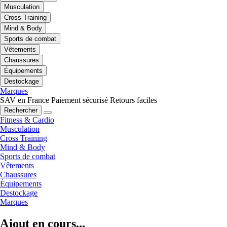
Musculation
Cross Training
Mind & Body
Sports de combat
Vêtements
Chaussures
Équipements
Destockage
Marques
SAV en France
Paiement sécurisé
Retours faciles
Rechercher
Fitness & Cardio
Musculation
Cross Training
Mind & Body
Sports de combat
Vêtements
Chaussures
Équipements
Destockage
Marques
Ajout en cours...