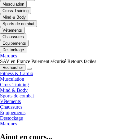
Musculation
Cross Training
Mind & Body
Sports de combat
Vêtements
Chaussures
Équipements
Destockage
Marques
SAV en France
Paiement sécurisé
Retours faciles
Rechercher
Fitness & Cardio
Musculation
Cross Training
Mind & Body
Sports de combat
Vêtements
Chaussures
Équipements
Destockage
Marques
Ajout en cours...