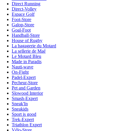
Direct Running
Direct-Volley
Espace Golf
Foot-Store
Galop-Store
Goal-Foot
Handball-Store
House of Rugby
La bagagerie du Motard
La sellerie de Maé
Le Motard Bleu
Made in Paradis
Nauti-wave
On-Fight
Padel-Expert
Pecheur-Store
Pet and Garden
Slowood Interior
Smash-Expert
Sneak'In
Sneakids
Sport is good
Trek-Expert
Triathlon Expert
Vélo-Store