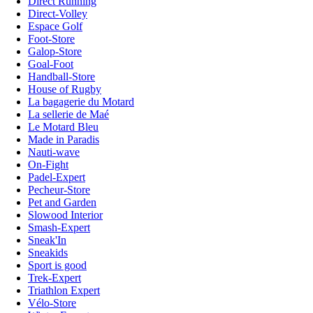
Direct Running
Direct-Volley
Espace Golf
Foot-Store
Galop-Store
Goal-Foot
Handball-Store
House of Rugby
La bagagerie du Motard
La sellerie de Maé
Le Motard Bleu
Made in Paradis
Nauti-wave
On-Fight
Padel-Expert
Pecheur-Store
Pet and Garden
Slowood Interior
Smash-Expert
Sneak'In
Sneakids
Sport is good
Trek-Expert
Triathlon Expert
Vélo-Store