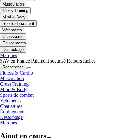
Musculation
Cross Training
Mind & Body
Sports de combat
Vêtements
Chaussures
Équipements
Destockage
Marques
SAV en France
Paiement sécurisé
Retours faciles
Rechercher
Fitness & Cardio
Musculation
Cross Training
Mind & Body
Sports de combat
Vêtements
Chaussures
Équipements
Destockage
Marques
Ajout en cours...