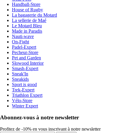
Handball-Store
House of Rugby
La bagagerie du Motard
La sellerie de Maé
Le Motard Bleu
Made in Paradis
Nauti-wave
On-Fight
Padel-Expert
Pecheur-Store
Pet and Garden
Slowood Interior
Smash-Expert
Sneak'In
Sneakids
Sport is good
Trek-Expert
Triathlon Expert
Vélo-Store
Winter Expert
Abonnez-vous à notre newsletter
Profitez de -10% en vous inscrivant à notre newsletter