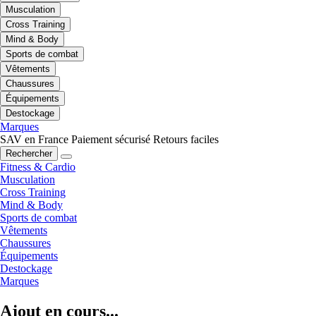
Musculation
Cross Training
Mind & Body
Sports de combat
Vêtements
Chaussures
Équipements
Destockage
Marques
SAV en France
Paiement sécurisé
Retours faciles
Rechercher
Fitness & Cardio
Musculation
Cross Training
Mind & Body
Sports de combat
Vêtements
Chaussures
Équipements
Destockage
Marques
Ajout en cours...