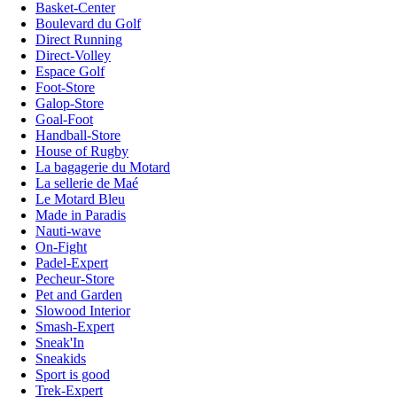
Basket-Center
Boulevard du Golf
Direct Running
Direct-Volley
Espace Golf
Foot-Store
Galop-Store
Goal-Foot
Handball-Store
House of Rugby
La bagagerie du Motard
La sellerie de Maé
Le Motard Bleu
Made in Paradis
Nauti-wave
On-Fight
Padel-Expert
Pecheur-Store
Pet and Garden
Slowood Interior
Smash-Expert
Sneak'In
Sneakids
Sport is good
Trek-Expert