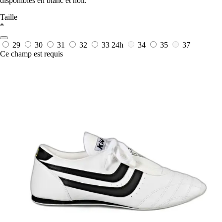
disponibles en blanc et noir.
Taille
*
29
30
31
32
33
24h
34
35
37
Ce champ est requis