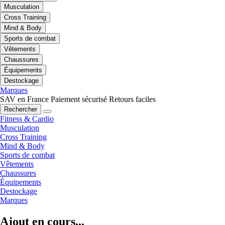
Musculation
Cross Training
Mind & Body
Sports de combat
Vêtements
Chaussures
Équipements
Destockage
Marques
SAV en France
Paiement sécurisé
Retours faciles
Rechercher
Fitness & Cardio
Musculation
Cross Training
Mind & Body
Sports de combat
Vêtements
Chaussures
Équipements
Destockage
Marques
Ajout en cours...