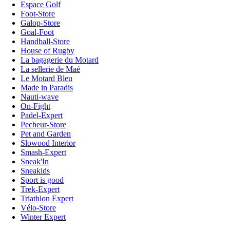
Espace Golf
Foot-Store
Galop-Store
Goal-Foot
Handball-Store
House of Rugby
La bagagerie du Motard
La sellerie de Maé
Le Motard Bleu
Made in Paradis
Nauti-wave
On-Fight
Padel-Expert
Pecheur-Store
Pet and Garden
Slowood Interior
Smash-Expert
Sneak'In
Sneakids
Sport is good
Trek-Expert
Triathlon Expert
Vélo-Store
Winter Expert