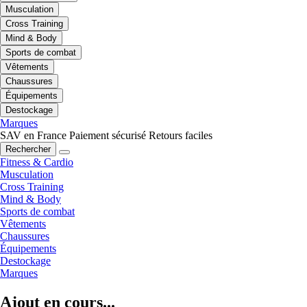
Musculation
Cross Training
Mind & Body
Sports de combat
Vêtements
Chaussures
Équipements
Destockage
Marques
SAV en France
Paiement sécurisé
Retours faciles
Rechercher
Fitness & Cardio
Musculation
Cross Training
Mind & Body
Sports de combat
Vêtements
Chaussures
Équipements
Destockage
Marques
Ajout en cours...