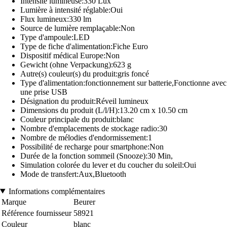
Intensité lumineuse:330 Lux
Lumière à intensité réglable:Oui
Flux lumineux:330 lm
Source de lumière remplaçable:Non
Type d'ampoule:LED
Type de fiche d'alimentation:Fiche Euro
Dispositif médical Europe:Non
Gewicht (ohne Verpackung):623 g
Autre(s) couleur(s) du produit:gris foncé
Type d'alimentation:fonctionnement sur batterie,Fonctionne avec
une prise USB
Désignation du produit:Réveil lumineux
Dimensions du produit (L/l/H):13.20 cm x 10.50 cm
Couleur principale du produit:blanc
Nombre d'emplacements de stockage radio:30
Nombre de mélodies d'endormissement:1
Possibilité de recharge pour smartphone:Non
Durée de la fonction sommeil (Snooze):30 Min,
Simulation colorée du lever et du coucher du soleil:Oui
Mode de transfert:Aux,Bluetooth
Informations complémentaires
Marque
Beurer
Référence fournisseur
58921
Couleur
blanc