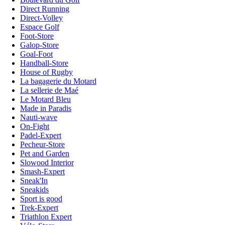
Direct Running
Direct-Volley
Espace Golf
Foot-Store
Galop-Store
Goal-Foot
Handball-Store
House of Rugby
La bagagerie du Motard
La sellerie de Maé
Le Motard Bleu
Made in Paradis
Nauti-wave
On-Fight
Padel-Expert
Pecheur-Store
Pet and Garden
Slowood Interior
Smash-Expert
Sneak'In
Sneakids
Sport is good
Trek-Expert
Triathlon Expert