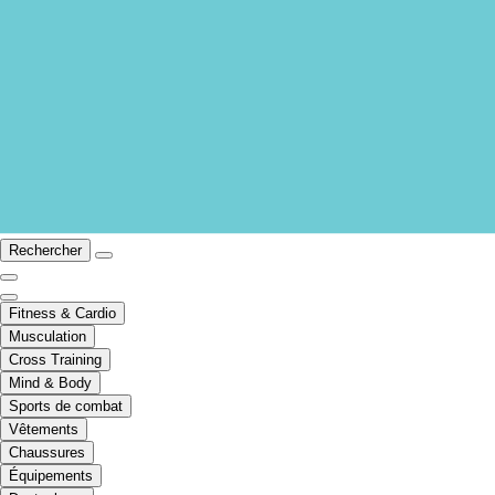
Rechercher
Fitness & Cardio
Musculation
Cross Training
Mind & Body
Sports de combat
Vêtements
Chaussures
Équipements