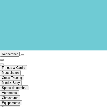
Rechercher
Fitness & Cardio
Musculation
Cross Training
Mind & Body
Sports de combat
Vêtements
Chaussures
Équipements