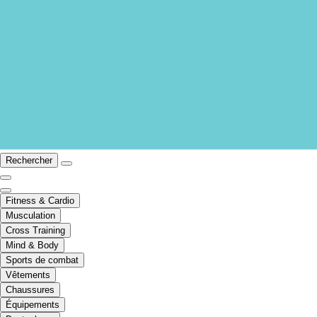
Rechercher
Fitness & Cardio
Musculation
Cross Training
Mind & Body
Sports de combat
Vêtements
Chaussures
Équipements