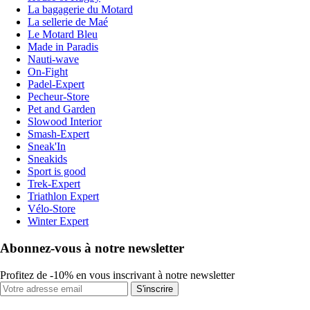
La bagagerie du Motard
La sellerie de Maé
Le Motard Bleu
Made in Paradis
Nauti-wave
On-Fight
Padel-Expert
Pecheur-Store
Pet and Garden
Slowood Interior
Smash-Expert
Sneak'In
Sneakids
Sport is good
Trek-Expert
Triathlon Expert
Vélo-Store
Winter Expert
Abonnez-vous à notre newsletter
Profitez de -10% en vous inscrivant à notre newsletter
S'inscrire