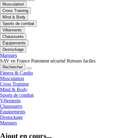
Musculation
Cross Training
Mind & Body
Sports de combat
Vêtements
Chaussures
Équipements
Destockage
Marques
SAV en France
Paiement sécurisé
Retours faciles
Rechercher
Fitness & Cardio
Musculation
Cross Training
Mind & Body
Sports de combat
Vêtements
Chaussures
Équipements
Destockage
Marques
Ajout en cours...