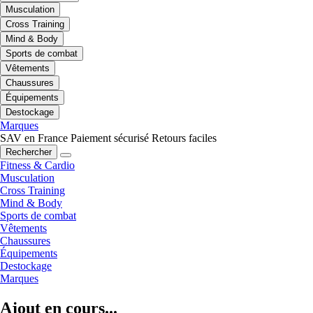
Musculation
Cross Training
Mind & Body
Sports de combat
Vêtements
Chaussures
Équipements
Destockage
Marques
SAV en France
Paiement sécurisé
Retours faciles
Rechercher
Fitness & Cardio
Musculation
Cross Training
Mind & Body
Sports de combat
Vêtements
Chaussures
Équipements
Destockage
Marques
Ajout en cours...