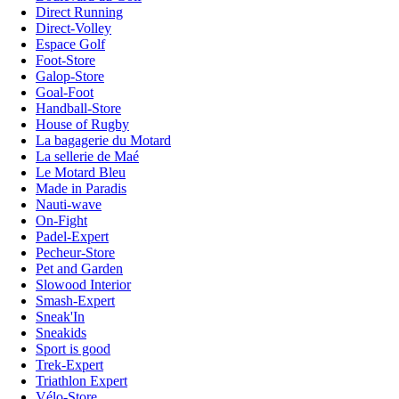
Direct Running
Direct-Volley
Espace Golf
Foot-Store
Galop-Store
Goal-Foot
Handball-Store
House of Rugby
La bagagerie du Motard
La sellerie de Maé
Le Motard Bleu
Made in Paradis
Nauti-wave
On-Fight
Padel-Expert
Pecheur-Store
Pet and Garden
Slowood Interior
Smash-Expert
Sneak'In
Sneakids
Sport is good
Trek-Expert
Triathlon Expert
Vélo-Store