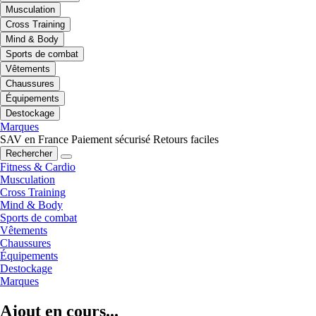
Musculation
Cross Training
Mind & Body
Sports de combat
Vêtements
Chaussures
Équipements
Destockage
Marques
SAV en France
Paiement sécurisé
Retours faciles
Rechercher
Fitness & Cardio
Musculation
Cross Training
Mind & Body
Sports de combat
Vêtements
Chaussures
Équipements
Destockage
Marques
Ajout en cours...