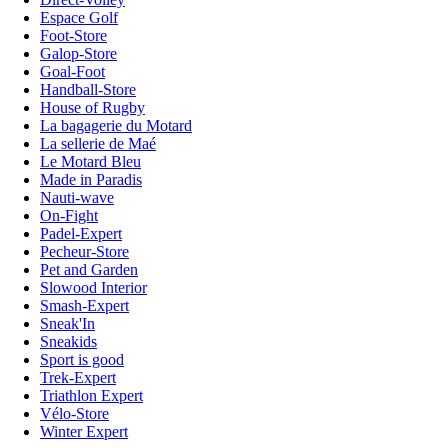
Espace Golf
Foot-Store
Galop-Store
Goal-Foot
Handball-Store
House of Rugby
La bagagerie du Motard
La sellerie de Maé
Le Motard Bleu
Made in Paradis
Nauti-wave
On-Fight
Padel-Expert
Pecheur-Store
Pet and Garden
Slowood Interior
Smash-Expert
Sneak'In
Sneakids
Sport is good
Trek-Expert
Triathlon Expert
Vélo-Store
Winter Expert