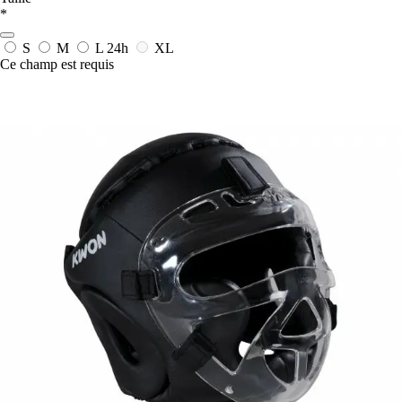
*
S
M
L
24h
XL
Ce champ est requis