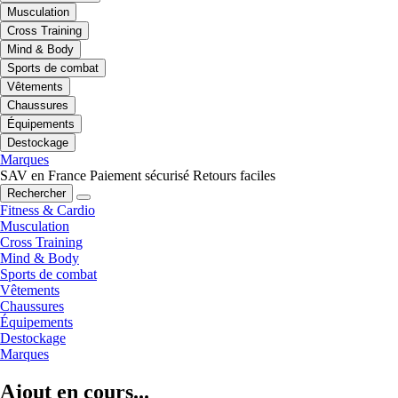
Musculation
Cross Training
Mind & Body
Sports de combat
Vêtements
Chaussures
Équipements
Destockage
Marques
SAV en France
Paiement sécurisé
Retours faciles
Rechercher
Fitness & Cardio
Musculation
Cross Training
Mind & Body
Sports de combat
Vêtements
Chaussures
Équipements
Destockage
Marques
Ajout en cours...