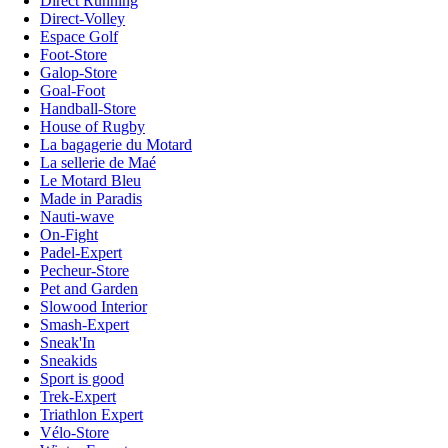
Direct Running
Direct-Volley
Espace Golf
Foot-Store
Galop-Store
Goal-Foot
Handball-Store
House of Rugby
La bagagerie du Motard
La sellerie de Maé
Le Motard Bleu
Made in Paradis
Nauti-wave
On-Fight
Padel-Expert
Pecheur-Store
Pet and Garden
Slowood Interior
Smash-Expert
Sneak'In
Sneakids
Sport is good
Trek-Expert
Triathlon Expert
Vélo-Store