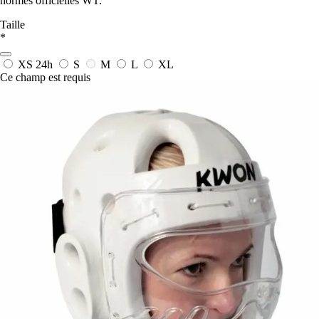
normes officielles WT.
Taille
*
XS
24h
S
M
L
XL
Ce champ est requis