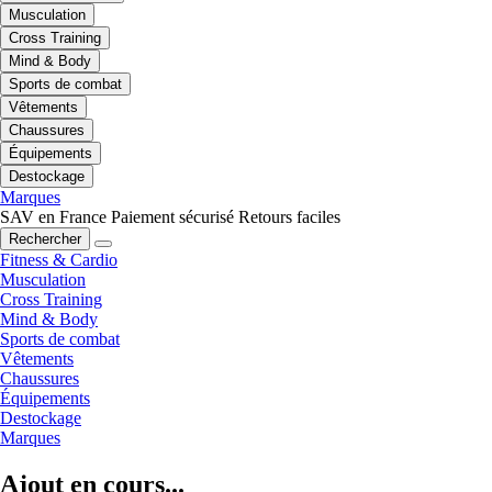
Musculation
Cross Training
Mind & Body
Sports de combat
Vêtements
Chaussures
Équipements
Destockage
Marques
SAV en France
Paiement sécurisé
Retours faciles
Rechercher
Fitness & Cardio
Musculation
Cross Training
Mind & Body
Sports de combat
Vêtements
Chaussures
Équipements
Destockage
Marques
Ajout en cours...