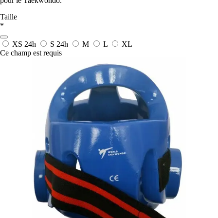
pour le Taekwondo.
Taille
*
XS
24h
S
24h
M
L
XL
Ce champ est requis