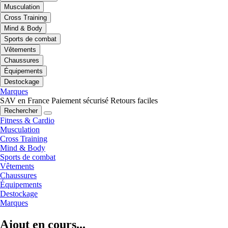
Musculation
Cross Training
Mind & Body
Sports de combat
Vêtements
Chaussures
Équipements
Destockage
Marques
SAV en France
Paiement sécurisé
Retours faciles
Rechercher
Fitness & Cardio
Musculation
Cross Training
Mind & Body
Sports de combat
Vêtements
Chaussures
Équipements
Destockage
Marques
Ajout en cours...