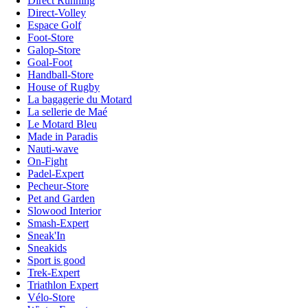
Direct Running
Direct-Volley
Espace Golf
Foot-Store
Galop-Store
Goal-Foot
Handball-Store
House of Rugby
La bagagerie du Motard
La sellerie de Maé
Le Motard Bleu
Made in Paradis
Nauti-wave
On-Fight
Padel-Expert
Pecheur-Store
Pet and Garden
Slowood Interior
Smash-Expert
Sneak'In
Sneakids
Sport is good
Trek-Expert
Triathlon Expert
Vélo-Store