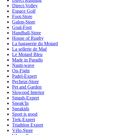
Direct Running
Direct-Volley
Espace Golf
Foot-Store
Galop-Store
Goal-Foot
Handball-Store
House of Rugby
La bagagerie du Motard
La sellerie de Maé
Le Motard Bleu
Made in Paradis
Nauti-wave
On-Fight
Padel-Expert
Pecheur-Store
Pet and Garden
Slowood Interior
Smash-Expert
Sneak'In
Sneakids
Sport is good
Trek-Expert
Triathlon Expert
Vélo-Store