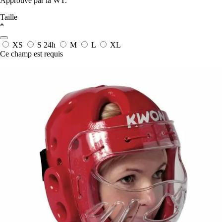
Approuvé par la WT.
Taille
*
XS
S
24h
M
L
XL
Ce champ est requis