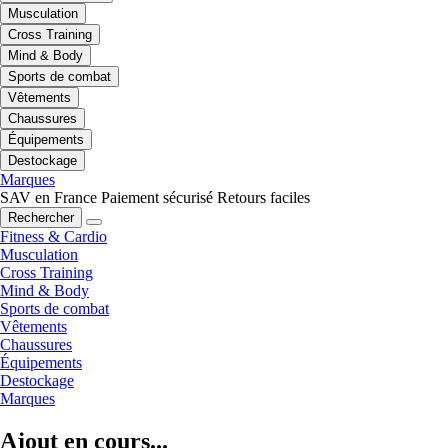
Musculation
Cross Training
Mind & Body
Sports de combat
Vêtements
Chaussures
Équipements
Destockage
Marques
SAV en France
Paiement sécurisé
Retours faciles
Rechercher
Fitness & Cardio
Musculation
Cross Training
Mind & Body
Sports de combat
Vêtements
Chaussures
Équipements
Destockage
Marques
Ajout en cours...