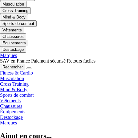
Musculation
Cross Training
Mind & Body
Sports de combat
Vêtements
Chaussures
Équipements
Destockage
Marques
SAV en France
Paiement sécurisé
Retours faciles
Rechercher
Fitness & Cardio
Musculation
Cross Training
Mind & Body
Sports de combat
Vêtements
Chaussures
Équipements
Destockage
Marques
Ajout en cours...