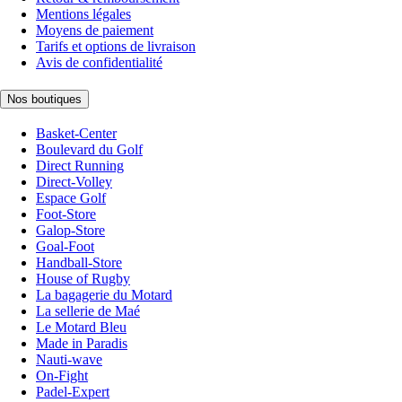
Mentions légales
Moyens de paiement
Tarifs et options de livraison
Avis de confidentialité
Nos boutiques
Basket-Center
Boulevard du Golf
Direct Running
Direct-Volley
Espace Golf
Foot-Store
Galop-Store
Goal-Foot
Handball-Store
House of Rugby
La bagagerie du Motard
La sellerie de Maé
Le Motard Bleu
Made in Paradis
Nauti-wave
On-Fight
Padel-Expert