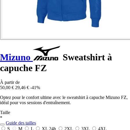
Mizuno
Sweatshirt à
capuche FZ
À partir de
50,00 €
29,46 €
-41%
Optez pour le confort ultime avec le sweatshirt à capuche Mizuno FZ,
idéal pour vos sessions d'entraînement.
Taille
*
Guide des tailles
S
M
L
XL
24h
2XL
3XL
4XL