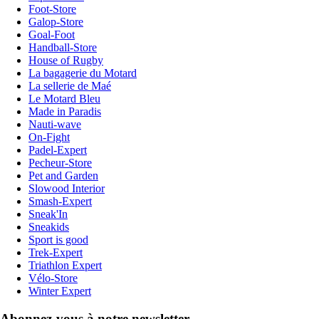
Foot-Store
Galop-Store
Goal-Foot
Handball-Store
House of Rugby
La bagagerie du Motard
La sellerie de Maé
Le Motard Bleu
Made in Paradis
Nauti-wave
On-Fight
Padel-Expert
Pecheur-Store
Pet and Garden
Slowood Interior
Smash-Expert
Sneak'In
Sneakids
Sport is good
Trek-Expert
Triathlon Expert
Vélo-Store
Winter Expert
Abonnez-vous à notre newsletter