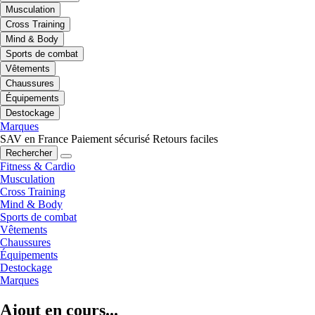
Musculation
Cross Training
Mind & Body
Sports de combat
Vêtements
Chaussures
Équipements
Destockage
Marques
SAV en France
Paiement sécurisé
Retours faciles
Rechercher
Fitness & Cardio
Musculation
Cross Training
Mind & Body
Sports de combat
Vêtements
Chaussures
Équipements
Destockage
Marques
Ajout en cours...